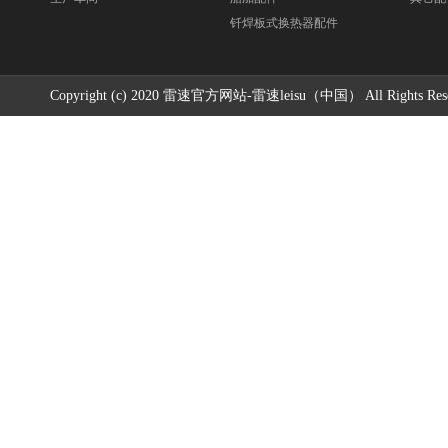
钎焊板式换热器配件
Copyright (c) 2020 雷速官方网站-雷速leisu（中国） All Rights Rese