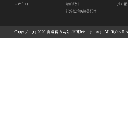
生产车间
船舶配件
其它配
钎焊板式换热器配件
Copyright (c) 2020 雷速官方网站-雷速leisu（中国） All Rights Rese