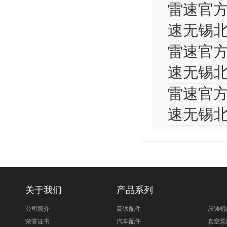
雷速官方
速无锡
雷速官方
速无锡
雷速官方
速无锡
关于我们
产品系列
公司简介
高铁配件
压铸机
荣誉证书
汽车配件
真空泵