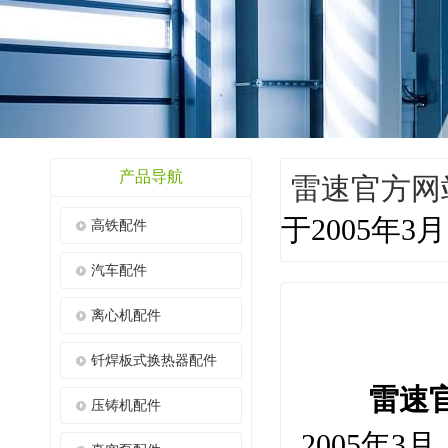
产品导航
雷速官方网
于2005年
高铁配件
汽车配件
离心机配件
钎焊板式换热器配件
雷速官
压铸机配件
2005年