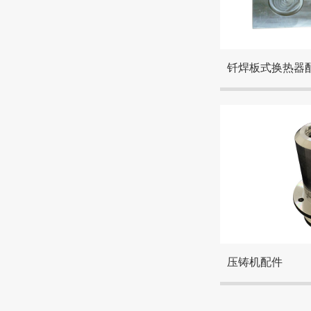
制造、产品生产于
业，公司通过了TS16
证。主要加工设备
本马扎克车铣复合
钎焊板式换热器
镗铣加工中心，各类
本公司是一家集产
制造、产品生产于
业，公司通过了TS16
证。主要加工设备
本马扎克车铣复合
压铸机配件
镗铣加工中心，各类