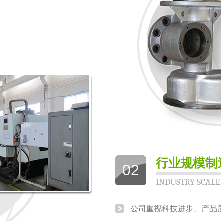
行业规模制
02
INDUSTRY SCAL
公司重视科技进步、产品