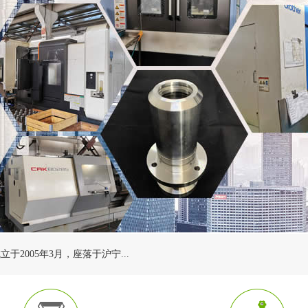
立于2005年3月，座落于沪宁...
立于2005年3月，座落于沪宁...