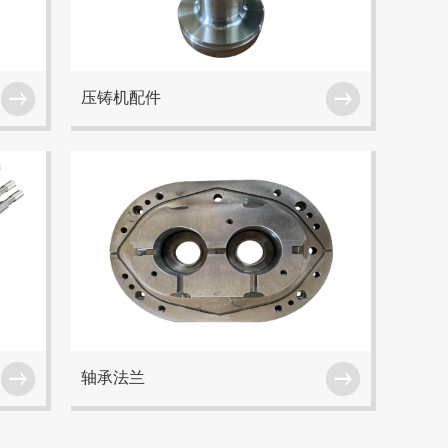
企
制造、产品生产于一体的新型高科技生产企
系认
业，公司通过了TS16949，IS9001质量体系认
、日
证。主要加工设备有数控车床、加工中心、日
卧式
本马扎克车铣复合加工中心和马扎克数控卧式
压铸机配件
镗铣加工中心，各类普通型机床...
计和
本公司是一家集产品开发、精密模具的设计和
企
制造、产品生产于一体的新型高科技生产企
系认
业，公司通过了TS16949，IS9001质量体系认
、日
证。主要加工设备有数控车床、加工中心、日
卧式
本马扎克车铣复合加工中心和马扎克数控卧式
轴承法兰
镗铣加工中心，各类普通型机床...