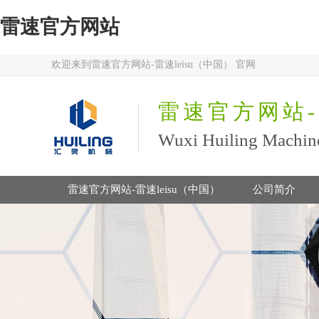
雷速官方网站
欢迎来到雷速官方网站-雷速leisu（中国） 官网
雷速官方网站-
Wuxi Huiling Machine
雷速官方网站-雷速leisu（中国）
公司简介