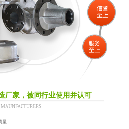
造厂家，被同行业使用并认可
E MAUNFACTURERS
质量