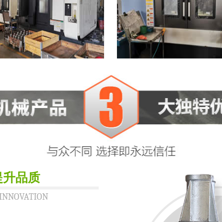
提升品质
 INNOVATION