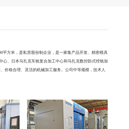
4200平方米，是私营股份制企业，是一家集产品开发、精密模具
其它配件
加工中心、日本马扎克车铣复合加工中心和马扎克数控卧式镗铣加
障、价格合理、灵活的机械加工服务。公司中等规模，技术人